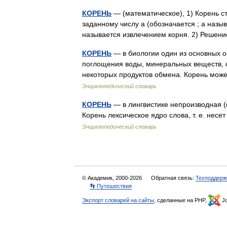
КОРЕНЬ
— (математическое), 1) Корень ст
заданному числу a (обозначается ; a наз
называется извлечением корня. 2) Реше
КОРЕНЬ
— в биологии один из основных о
поглощения воды, минеральных веществ, с
некоторых продуктов обмена. Корень мо
Энциклопедический словарь
КОРЕНЬ
— в лингвистике непроизводная (
Корень лексическое ядро слова, т. е. не
Энциклопедический словарь
© Академик, 2000-2026
Обратная связь:
Техподдерж
👣 Путешествия
Экспорт словарей на сайты
, сделанные на PHP,
Jo