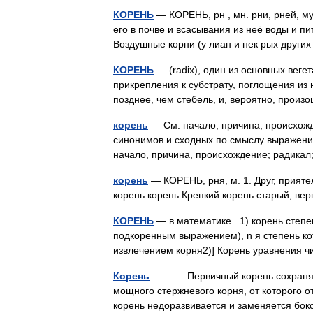
КОРЕНЬ
— КОРЕНЬ, рн , мн. рни, рней, м
его в почве и всасывания из неё воды и п
Воздушные корни (у лиан и нек рых друг
КОРЕНЬ
— (radix), один из основных вег
прикрепления к субстрату, поглощения из н
позднее, чем стебель, и, вероятно, про
корень
— См. начало, причина, происхожде
синонимов и сходных по смыслу выражений.
начало, причина, происхождение; радика
корень
— КОРЕНЬ, рня, м. 1. Друг, прияте
корень корень Крепкий корень старый, ве
КОРЕНЬ
— в математике ..1) корень степе
подкоренным выражением), n я степень кот
извлечением корня2)] Корень уравнения 
Корень
— Первичный корень сохраняется
мощного стержневого корня, от которого о
корень недоразвивается и заменяется б