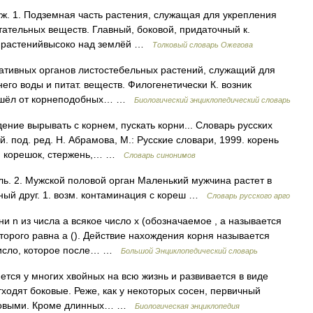
уж. 1. Подземная часть растения, служащая для укрепления
итательных веществ. Главный, боковой, придаточный к.
их растенийвысоко над землёй …
Толковый словарь Ожегова
етативных органов листостебельных растений, служащий для
его воды и питат. веществ. Филогенетически К. возник
изошёл от корнеподобных… …
Биологический энциклопедический словарь
ние вырывать с корнем, пускать корни... Словарь русских
 под. ред. Н. Абрамова, М.: Русские словари, 1999. корень
л; корешок, стержень,… …
Словарь синонимов
ль. 2. Мужской половой орган Маленький мужчина растет в
рный друг. 1. возм. контаминация с кореш …
Словарь русского арго
ни n из числа a всякое число x (обозначаемое , a называется
орого равна a (). Действие нахождения корня называется
число, которое после… …
Большой Энциклопедический словарь
 у многих хвойных на всю жизнь и развивается в виде
тходят боковые. Реже, как у некоторых сосен, первичный
оковыми. Кроме длинных… …
Биологическая энциклопедия