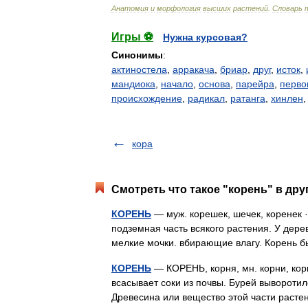
Анатомия
и
морфология
высших
растений
.
Словарь
Игры ⚽
Нужна курсовая?
Синонимы
:
актиностела
,
арракача
,
бриар
,
друг
,
исток
,
мандиока
,
начало
,
основа
,
парейра
,
перво
происхождение
,
радикал
,
ратанга
,
хинлен
кора
Смотреть что такое "корень" в дру
КОРЕНЬ
— муж. корешек, шечек, коренек 
подземная часть всякого растения. У дере
мелкие мочки. вбирающие влагу. Корень
КОРЕНЬ
— КОРЕНЬ, корня, мн. корни, корн
всасывает соки из почвы. Бурей выворотило
Древесина или вещество этой части раст