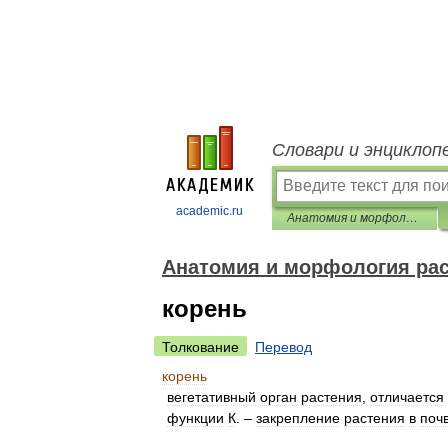
Словари и энциклоп
academic.ru
Анатомия и морфология растений
Анатомия и морфология ра
корень
Толкование
Перевод
корень
вегетативный
орган
растения
,
отличается
функции
К
. –
закрепление
растения
в
поч