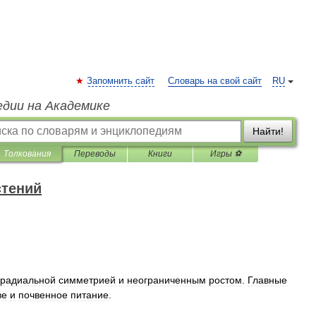
Запомнить сайт
Словарь на свой сайт
RU
едии на Академике
Найти!
Толкования
Переводы
Книги
Игры ⚽
стений
радиальной
симметрией
и
неограниченным
ростом
.
Главные
ве
и
почвенное
питание
.