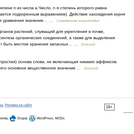
епени n из числа a Число, n я степень которого равна
ывается подкоренным выражением). Действие нахождения корня
ние уравнения значение… …
Современная энциклопедия
рганов растений, служащий для укрепления в почве,
интеза органических соединений, а также для выделения
жет быть местом хранения запасных… …
Большой
простая) основа слова, не включающая никаких аффиксов.
сет его основное вещественное значение …
Большой
ка
,
Реклама на сайте
18+
omla,
Drupal,
WordPress, MODx.