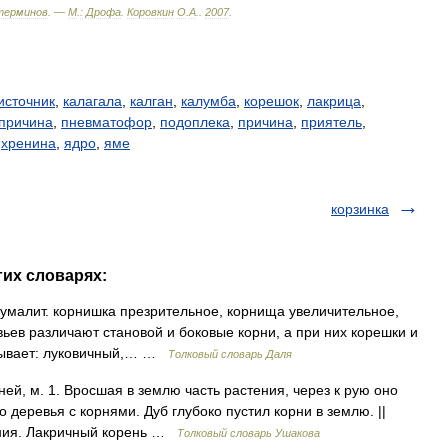
терминов
. —
М
.
:
Дрофа
.
Коровкин
О
.
А
.
.
2007
.
источник
,
калагала
,
калган
,
калумба
,
корешок
,
лакрица
,
причина
,
пневматофор
,
подоплека
,
причина
,
приятель
,
,
хренина
,
ядро
,
яме
корзинка
гих словарях:
·умалит. корнишка презрительное, корнища увеличительное,
вьев различают становой и боковые корни, а при них корешки и
 бывает: луковичный,… …
Толковый словарь Даля
ей, м. 1. Вросшая в землю часть растения, через к рую оно
 деревья с корнями. Дуб глубоко пустил корни в землю. ||
ения. Лакричный корень …
Толковый словарь Ушакова